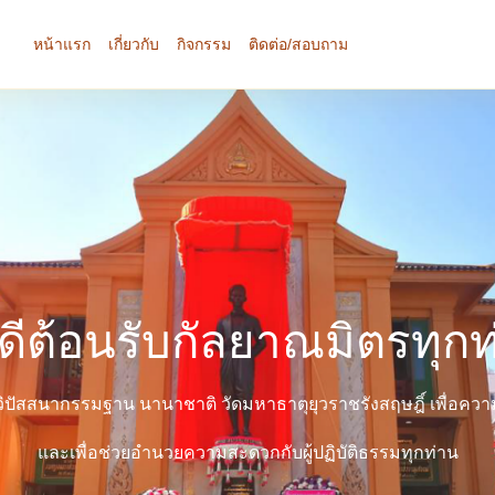
หน้าแรก
เกี่ยวกับ
กิจกรรม
ติดต่อ/สอบถาม
นดีต้อนรับกัลยาณมิตรทุกท
ัติวิปัสสนากรรมฐาน นานาชาติ วัดมหาธาตุยุวราชรังสฤษฎิ์ เพื่อควา
และเพื่อช่วยอำนวยความสะดวกกับผู้ปฏิบัติธรรมทุกท่าน