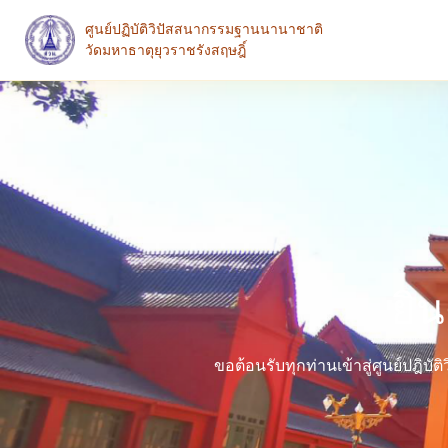
ศูนย์ปฏิบัติวิปัสสนากรรมฐานนานาชาติ
วัดมหาธาตุยุวราชรังสฤษฎิ์
ยิ
ขอต้อนรับทุกท่านเข้าสู่ศูนย์ปฎิบ