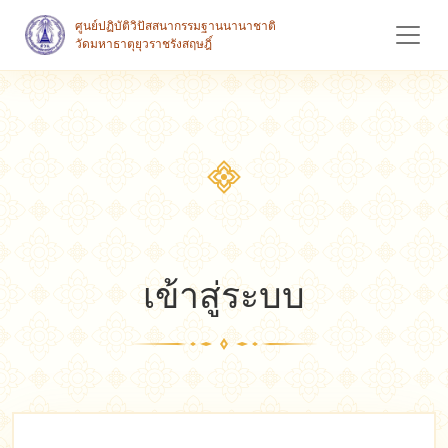
ศูนย์ปฏิบัติวิปัสสนากรรมฐานนานาชาติ
วัดมหาธาตุยุวราชรังสฤษฎิ์
เข้าสู่ระบบ