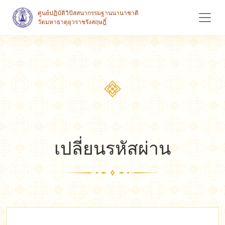
ศูนย์ปฏิบัติวิปัสสนากรรมฐานนานาชาติ
วัดมหาธาตุยุวราชรังสฤษฎิ์
เปลี่ยนรหัสผ่าน